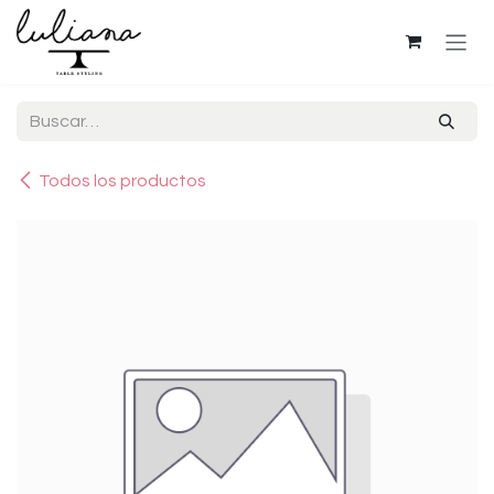
Ir al contenido
Todos los productos