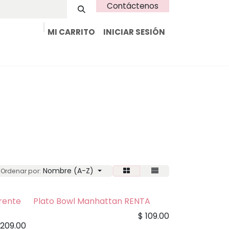
Contáctenos
MI CARRITO
INICIAR SESIÓN
Tienda
Renta
Inspiración
Contacto
Nombre (A-Z)
Ordenar por:
rente
Plato Bowl Manhattan RENTA
$
109.00
$
209.00