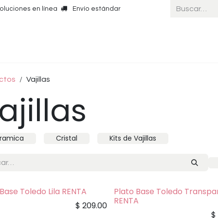
oluciones en línea
Envío estándar
Inicio
ctos
Vajillas
ajillas
ramica
Cristal
Kits de Vajillas
 Base Toledo Lila RENTA
Plato Base Toledo Transpa
RENTA
$
209.00