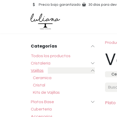
Ir al contenido
Precio bajo garantizado
30 días para dev
Produ
Categorías
V
Todos los productos
Cristalería
Vajillas
Ce
Ceramica
Cristal
Kits de Vajillas
Platos Base
Plato
Cubertería
Accesorios