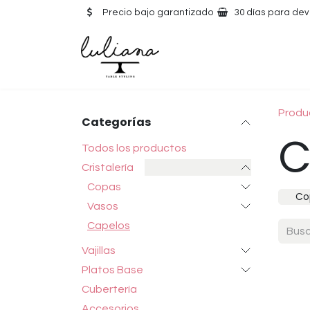
Ir al contenido
Precio bajo garantizado
30 días para dev
Produ
Categorías
C
Todos los productos
Cristalería
Copas
Co
Vasos
Capelos
Vajillas
Platos Base
Cubertería
Accesorios